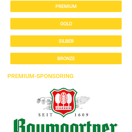
PREMIUM
GOLD
SILBER
BRONZE
PREMIUM-SPONSORING